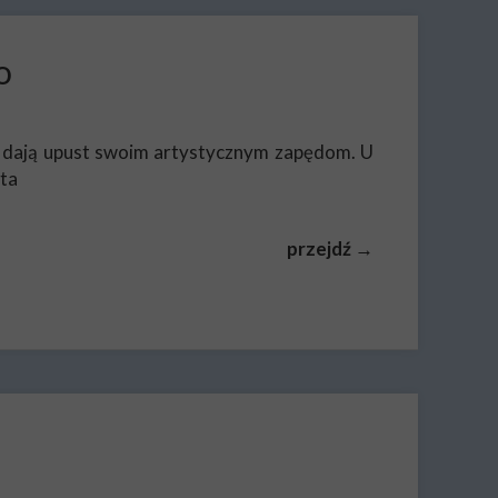
o
e dają upust swoim artystycznym zapędom. U
ęta
przejdź →