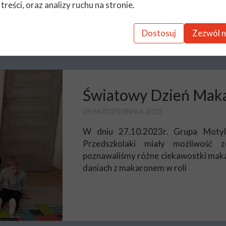
 treści, oraz analizy ruchu na stronie.
Dostosuj
Zezwól n
Światowy Dzień Mak
28 PAŹDZIERNIKA 2023
W dniu 27.10.2023r. Grupa Motyl
Przedszkolaki miały możliwość 
poznawaliśmy różne ciekawostki mak
daniach z makaronem w roli