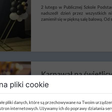
2 lutego w Publicznej Szkole Podstaw
nadszedł dzień przez wszystkich ni
zamienił się w piękną salę balową. O
Karnawał na świetlic
a pliki cookie
02 LUTEGO 2024
W tym tygodniu podczas zajęć ś
karnawałowe i malowaliśmy twarze :)
łe pliki danych, które są przechowywane na Twoim urządze
stron internetowych. Używamy ich do poprawy działania ser