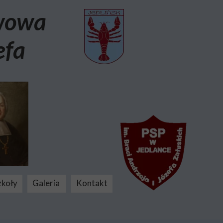
awowa
efa
zkoły
Galeria
Kontakt