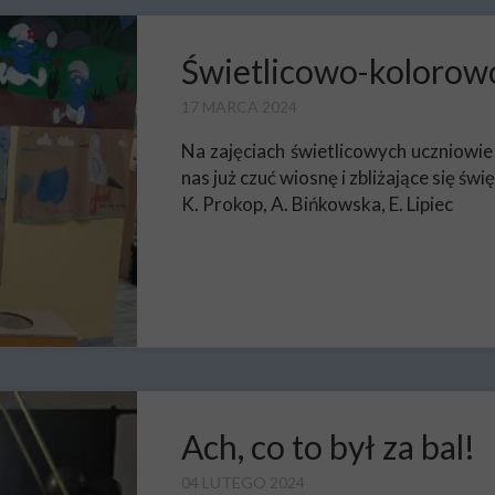
Świetlicowo-kolorow
17 MARCA 2024
Na zajęciach świetlicowych uczniowi
nas już czuć wiosnę i zbliżające się świ
K. Prokop, A. Bińkowska, E. Lipiec
Ach, co to był za bal!
04 LUTEGO 2024