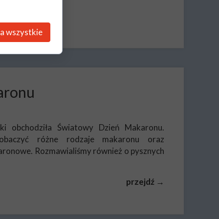
a wszystkie
aronu
ki obchodziła Światowy Dzień Makaronu.
zobaczyć różne rodzaje makaronu oraz
aronowe. Rozmawialiśmy również o pysznych
przejdź →