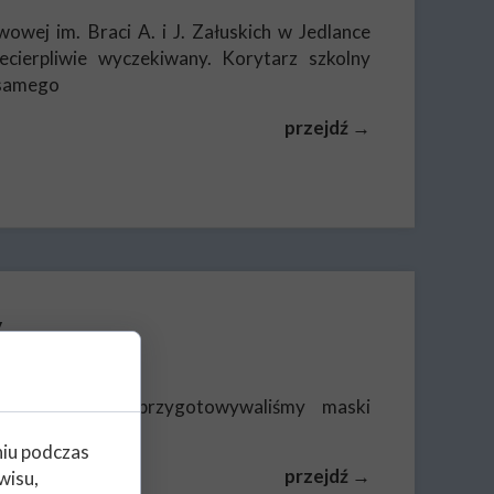
owej im. Braci A. i J. Załuskich w Jedlance
ecierpliwie wyczekiwany. Korytarz szkolny
d samego
przejdź →
y
wietlicowych przygotowywaliśmy maski
niu podczas
przejdź →
wisu,