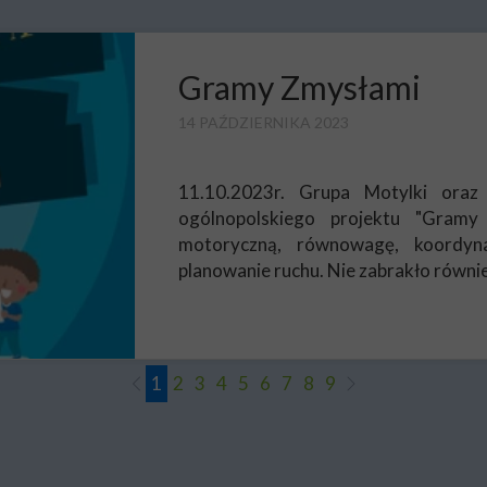
Gramy Zmysłami
14 PAŹDZIERNIKA 2023
11.10.2023r. Grupa Motylki oraz
ogólnopolskiego projektu "Gramy
motoryczną, równowagę, koordyn
planowanie ruchu. Nie zabrakło równi
1
2
3
4
5
6
7
8
9