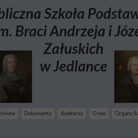
bliczna Szkoła Podst
m. Braci Andrzeja i Józ
Załuskich
w Jedlance
główna
Dokumenty
Konkursy
O nas
Organy S