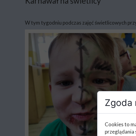
Karnawał na świetlicy
W tym tygodniu podczas zajęć świetlicowych pr
Zgoda n
Cookies to ma
przeglądania 