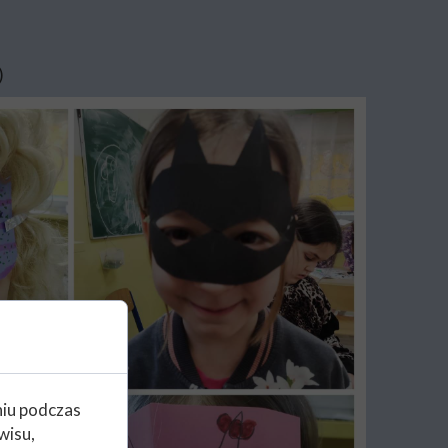
)
niu podczas
wisu,