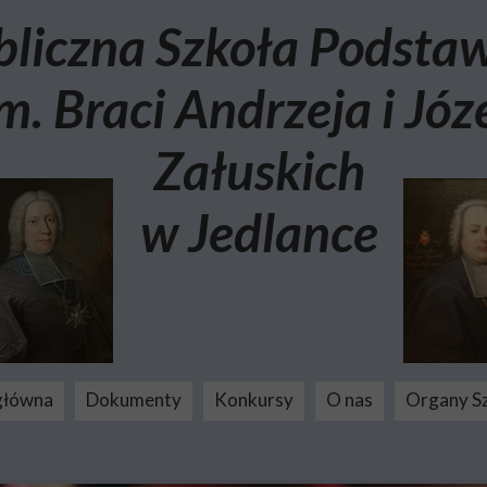
bliczna Szkoła Podst
m. Braci Andrzeja i Józ
Załuskich
w Jedlance
główna
Dokumenty
Konkursy
O nas
Organy S