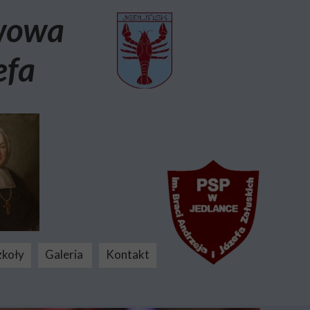
awowa
efa
zkoły
Galeria
Kontakt