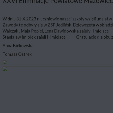
XXVI Eliminacje Powiatowe Mazowieck
W dniu 31.X.2023 r. uczniowie naszej szkoły wzięli udział
Zawody te odbyły się w ZSP Jedlińsk. Dziewczęta w składz
Walczak , Maja Popiel, Lena Dawidowska zajęły II miejsce .
Stanisław Imiołek zajęli III miejsce.
Gratulacje dla obu
Anna Bińkowska
Tomasz Ostrek