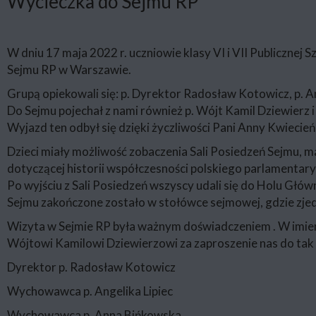
Wycieczka do Sejmu RP
W dniu 17 maja 2022 r. uczniowie klasy VI i VII Publicznej 
Sejmu RP w Warszawie.
Grupą opiekowali się: p. Dyrektor Radosław Kotowicz, p. An
Do Sejmu pojechał z nami również p. Wójt Kamil Dziewierz 
Wyjazd ten odbył się dzięki życzliwości Pani Anny Kwiecień
Dzieci miały możliwość zobaczenia Sali Posiedzeń Sejmu, 
dotyczącej historii współczesności polskiego parlamentar
Po wyjściu z Sali Posiedzeń wszyscy udali się do Holu Gł
Sejmu zakończone zostało w stołówce sejmowej, gdzie zje
Wizyta w Sejmie RP była ważnym doświadczeniem . W imieniu
Wójtowi Kamilowi Dziewierzowi za zaproszenie nas do tak
Dyrektor p. Radosław Kotowicz
Wychowawca p. Angelika Lipiec
Wychowawca p. Anna Bińkowska