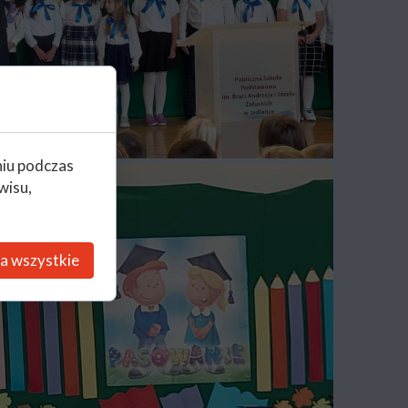
niu podczas
wisu,
a wszystkie