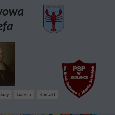
awowa
efa
zkoły
Galeria
Kontakt