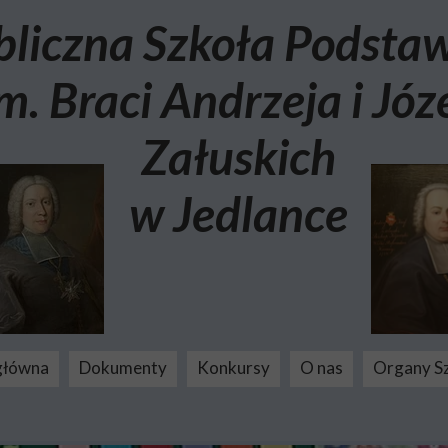
bliczna Szkoła Podst
m. Braci Andrzeja i Józ
Załuskich
w Jedlance
główna
Dokumenty
Konkursy
O nas
Organy S