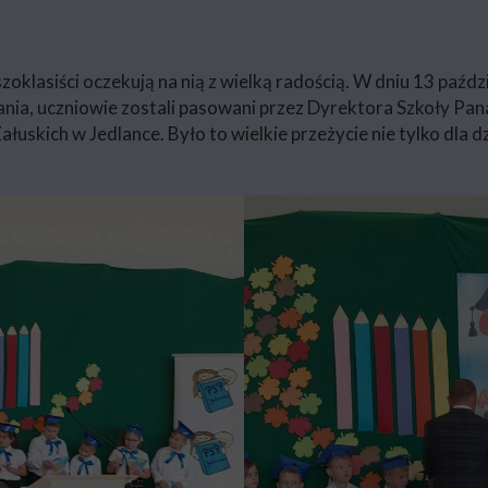
oklasiści oczekują na nią z wielką radością. W dniu 13 paźdz
owania, uczniowie zostali pasowani przez Dyrektora Szkoły P
uskich w Jedlance. Było to wielkie przeżycie nie tylko dla dzie