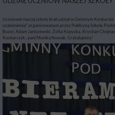
UDZIAŁ UCZNIÓW NASZEJ SZKOŁ
Uczniowie naszej szkoły brali udział w Gminnym Konkursie Pl
uzależnienia” organizowanym przez Publiczną Szkołę Pods
Buzor, Adam Janiszewski, Zofia Kopycka, Krystian Chojnac
Kucharczyk , pani Monika Nowak. Gratulujemy!