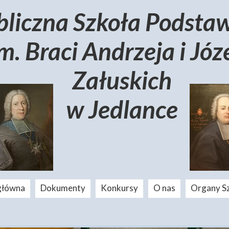
bliczna Szkoła Podst
m. Braci Andrzeja i Józ
Załuskich
w Jedlance
główna
Dokumenty
Konkursy
O nas
Organy S