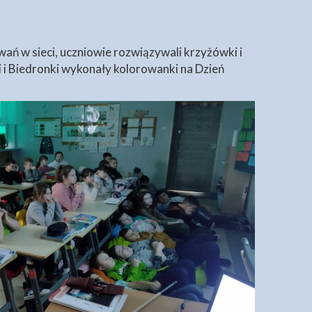
ań w sieci, uczniowie rozwiązywali krzyżówki i
i i Biedronki wykonały kolorowanki na Dzień