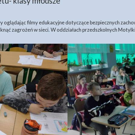
tu- klasy młodsze
ły oglądając filmy edukacyjne dotyczące bezpiecznych zachow
niknąć zagrożeń w sieci. W oddziałach przedszkolnych Motylk