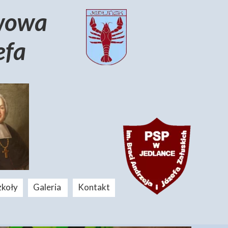
awowa
efa
zkoły
Galeria
Kontakt