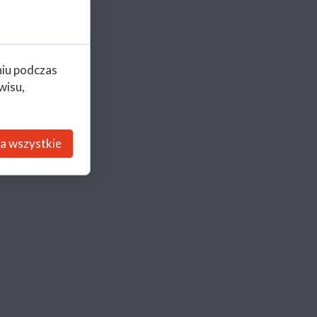
niu podczas
wisu,
a wszystkie