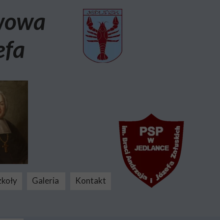
awowa
efa
zkoły
Galeria
Kontakt