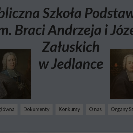
bliczna Szkoła Podst
m. Braci Andrzeja i Józ
Załuskich
w Jedlance
główna
Dokumenty
Konkursy
O nas
Organy S