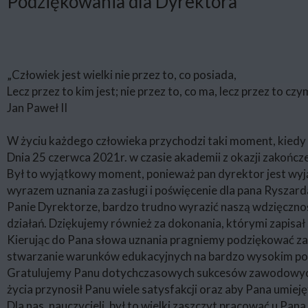
Podziękowania dla Dyrektora
„Człowiek jest wielki nie przez to, co posiada,
Lecz przez to kim jest; nie przez to, co ma, lecz przez to czym
Jan Paweł II
W życiu każdego człowieka przychodzi taki moment, kiedy 
Dnia 25 czerwca 2021r. w czasie akademii z okazji zakończ
Był to wyjątkowy moment, ponieważ pan dyrektor jest wyj
wyrazem uznania za zasługi i poświęcenie dla pana Ryszard
Panie Dyrektorze, bardzo trudno wyrazić naszą wdzięczno
działań. Dziękujemy również za dokonania, którymi zapisał s
Kierując do Pana słowa uznania pragniemy podziękować za w
stwarzanie warunków edukacyjnych na bardzo wysokim po
Gratulujemy Panu dotychczasowych sukcesów zawodowych i
życia przynosił Panu wiele satysfakcji oraz aby Pana umiej
Dla nas, nauczycieli, był to wielki zaszczyt pracować u Pa