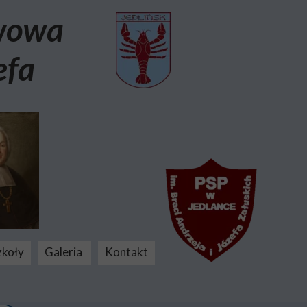
awowa
efa
zkoły
Galeria
Kontakt