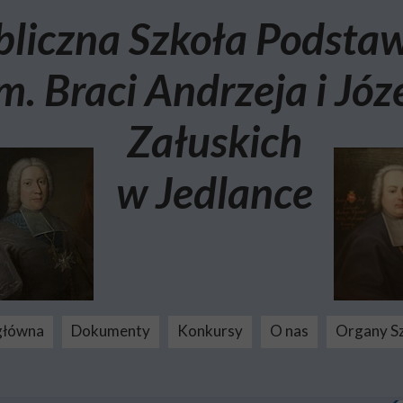
bliczna Szkoła Podst
m. Braci Andrzeja i Józ
Załuskich
w Jedlance
główna
Dokumenty
Konkursy
O nas
Organy S