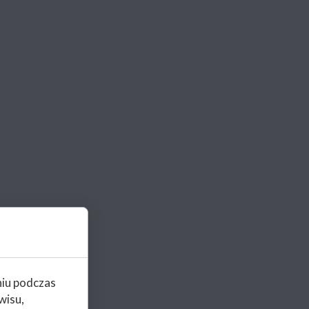
niu podczas
wisu,