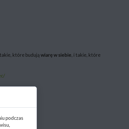
 takie, które budują
wiarę w siebie
, i takie, które
ec/
niu podczas
wisu,