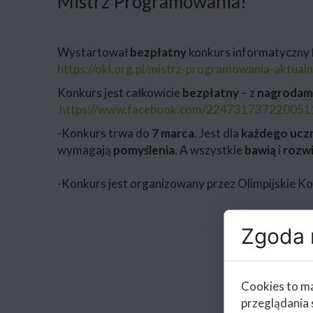
Mistrz Programowania!
Wystartował
bezpłatny
konkurs informatyczny
https://oki.org.pl/mistrz-programowania-aktualn
Konkurs jest całkowicie
bezpłatny
– z
nagrodam
https://www.facebook.com/224731737220051
-Konkurs trwa do
7 marca
. Jest dla
każdego ucz
wymagają
pomyślenia
. A wszystkie
bawią
i
rozwi
-Konkurs jest organizowany przez Olimpijskie Ko
Zgoda n
Cookies to ma
przeglądania 