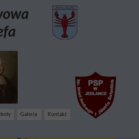
awowa
efa
zkoły
Galeria
Kontakt