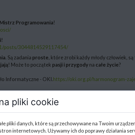
Mistrz Programowania
!
osci/
i
!
1/posts/3044814529117454/
nia
. Są zadania
proste
, które zrobi każdy młody człowiek, są
jają
! Może to początek
pasji i przygody
na
całe życie
?
ło Informatyczne - OKI.
https://oki.org.pl/harmonogram-zaj
a pliki cookie
łe pliki danych, które są przechowywane na Twoim urządze
stron internetowych. Używamy ich do poprawy działania ser