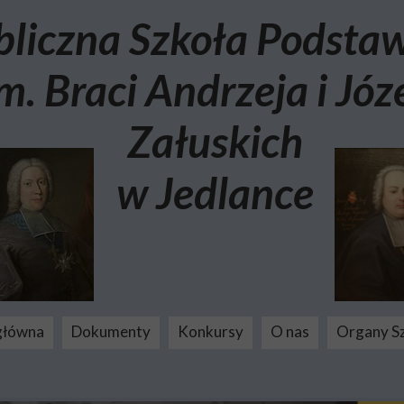
bliczna Szkoła Podst
m. Braci Andrzeja i Józ
Załuskich
w Jedlance
główna
Dokumenty
Konkursy
O nas
Organy S