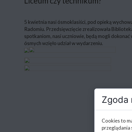
Liceum czy technikum?
5 kwietnia nasi ósmoklasiści, pod opieką wychow
Radomiu. Przedsięwzięcie zrealizowała Bibliot
spotkaniom, nasi uczniowie, będą mogli dokona
ósmych wzięło udział w wydarzeniu.
Zgoda n
Cookies to ma
przeglądania 