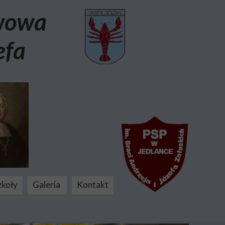
awowa
efa
zkoły
Galeria
Kontakt