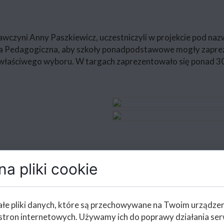
awczyni Anny Paszkiewicz, uczestniczyli w projekcie pod na
eka Pedagogiczna, aby szkoły ponadpodstawowe mogły zapre
ć właściwego wyboru. W targach zaprezentowało się ponad 3
a pliki cookie
łe pliki danych, które są przechowywane na Twoim urządze
stron internetowych. Używamy ich do poprawy działania ser