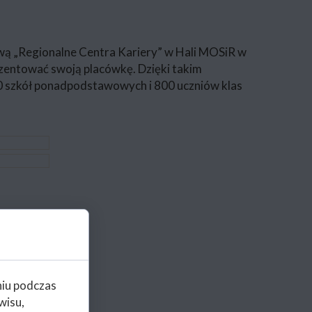
zwą „Regionalne Centra Kariery” w Hali MOSiR w
zentować swoją placówkę. Dzięki takim
0 szkół ponadpodstawowych i 800 uczniów klas
niu podczas
wisu,