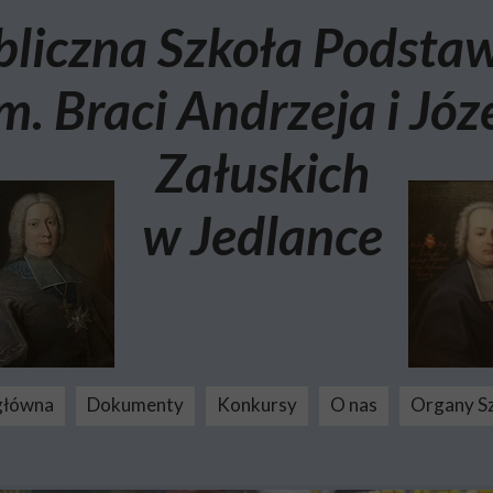
bliczna Szkoła Podst
m. Braci Andrzeja i Józ
Załuskich
w Jedlance
główna
Dokumenty
Konkursy
O nas
Organy S