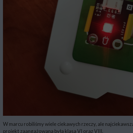
W marcu robiliśmy wiele ciekawych rzeczy, ale najciekaws
projekt zaangażowana była klasa VI oraz VIII.