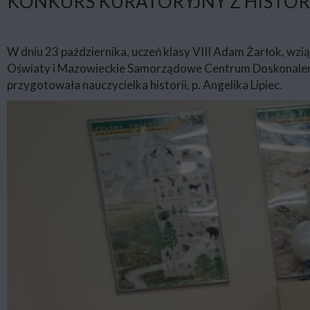
KONKURS KURATORYJNY Z HISTOR
W dniu 23 października, uczeń klasy VIII Adam Żarłok, wzi
Oświaty i Mazowieckie Samorządowe Centrum Doskonalenia
przygotowała nauczycielka historii, p. Angelika Lipiec.