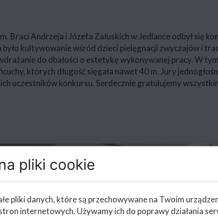
im. Braci Andrzeja i Józefa Załuskich w Jedlance odbył się 
było kultywowanie wśród dzieci pielęgnacji zwyczajów i trad
 wdrażanie do dbałości o estetykę wykonywanej pracy. W tym
uchy, których długość sięgała nawet 40 m. Jury jednogłośni
ch uczestników konkursu. Serdecznie gratulujemy wszystkim
a pliki cookie
łe pliki danych, które są przechowywane na Twoim urządze
stron internetowych. Używamy ich do poprawy działania ser