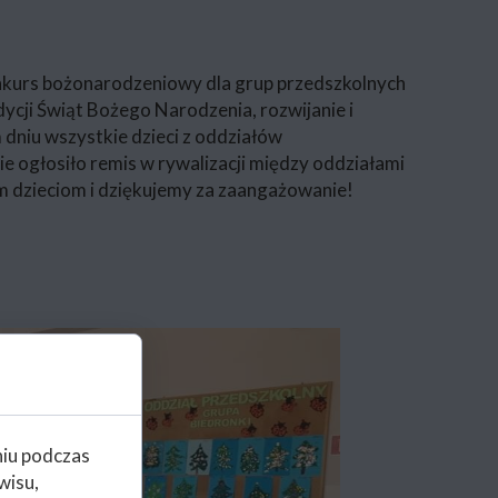
konkurs bożonarodzeniowy dla grup przedszkolnych
ycji Świąt Bożego Narodzenia, rozwijanie i
 dniu wszystkie dzieci z oddziałów
e ogłosiło remis w rywalizacji między oddziałami
 dzieciom i dziękujemy za zaangażowanie!
niu podczas
wisu,