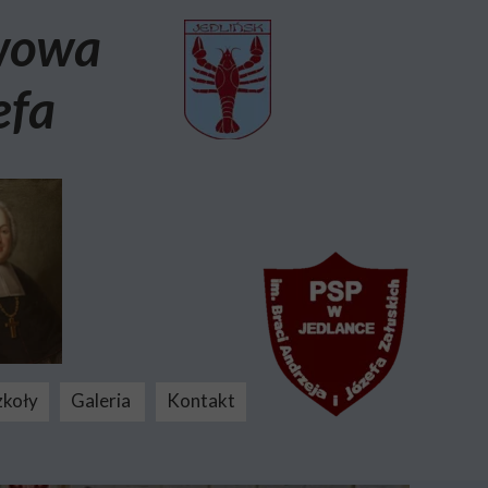
awowa
efa
zkoły
Galeria
Kontakt