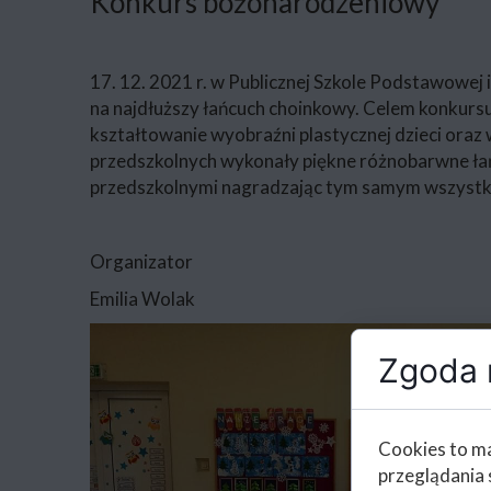
Konkurs bożonarodzeniowy
17. 12. 2021 r. w Publicznej Szkole Podstawowej 
na najdłuższy łańcuch choinkowy. Celem konkursu 
kształtowanie wyobraźni plastycznej dzieci oraz
przedszkolnych wykonały piękne różnobarwne łańc
przedszkolnymi nagradzając tym samym wszystki
Organizator
Emilia Wolak
Zgoda n
Cookies to ma
przeglądania 