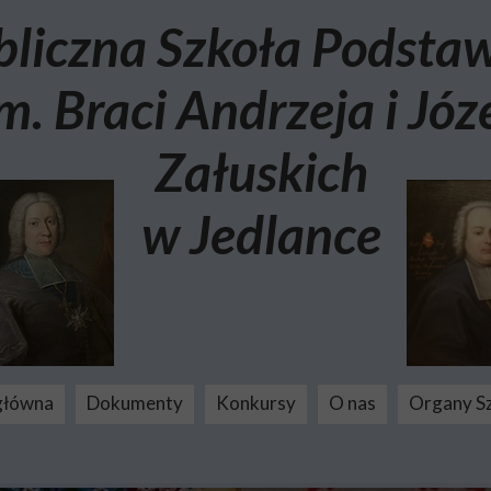
bliczna Szkoła Podst
m. Braci Andrzeja i Józ
Załuskich
w Jedlance
główna
Dokumenty
Konkursy
O nas
Organy S