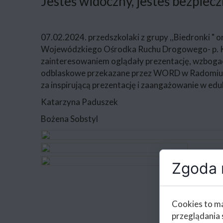
Jesteś widoczny, jesteś bezpiec
07.02.2024. przedszkolaki z grupy ,,Biedronki " o
Wojewódzkiego Ośrodka Ruchu Drogowego- p. Karo
zainteresowaniem oglądały prezentację, wzbogac
odblaskowe przekazane przez WORD w Radomiu. 
za inspirującą prezentację i zaangażowanie w eduk
Katarzyna Paduszek
Bożena Sobstyl
Zgoda n
Cookies to ma
przeglądania 