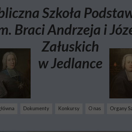
bliczna Szkoła Podst
m. Braci Andrzeja i Józ
Załuskich
w Jedlance
główna
Dokumenty
Konkursy
O nas
Organy S