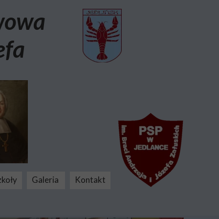
awowa
efa
zkoły
Galeria
Kontakt