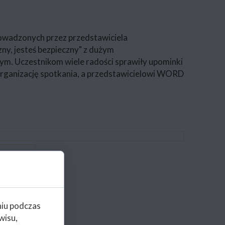
 prowadzonych przez przedstawiciela
y, jesteś bezpieczny" z dużym
ym. Uczestnikom wiele radości sprawiły upominki
ganizację spotkania, a przedstawicielowi WORD
niu podczas
wisu,