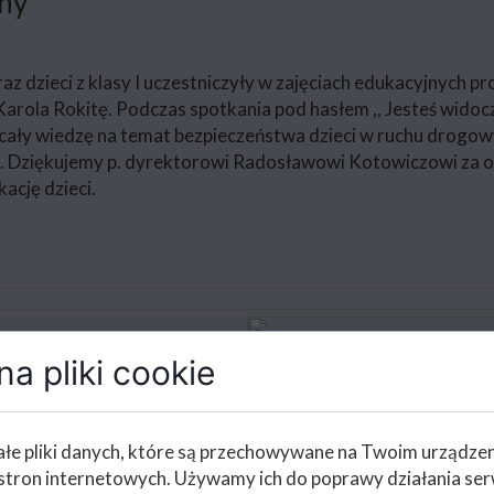
zny
raz dzieci z klasy I uczestniczyły w zajęciach edukacyjnych
la Rokitę. Podczas spotkania pod hasłem ,, Jesteś widoczn
ały wiedzę na temat bezpieczeństwa dzieci w ruchu drogow
Dziękujemy p. dyrektorowi Radosławowi Kotowiczowi za or
ację dzieci.
a pliki cookie
łe pliki danych, które są przechowywane na Twoim urządze
stron internetowych. Używamy ich do poprawy działania ser