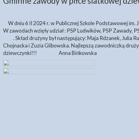
Gminne zawody w piłce siatkowej dzie
W dniu 6 II 2024 r. w Publicznej Szkole Podstawowej im.
W zawodach wzięły udział : PSP Ludwików, PSP Zawady, PSP 
. Skład drużyny był następujący: Maja Rdzanek, Julia 
Chojnacka i Zuzia Glibowska. Najlepszą zawodniczką druż
dziewczynki!!!
Anna Bińkowska