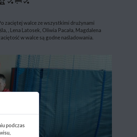
 🏆🏑🥅🏑
 Po zaciętej walce ze wszystkimi drużynami
la, , Lena Latosek, Oliwia Pacała, Magdalena
zaciętość w walce są godne naśladowania.
niu podczas
wisu,