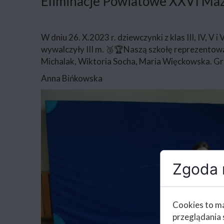
Eliminacje Powiatowe XXVI Mazo
W dniu 26. X.2023 r. dziewczynki z klas III, IV, 
wywalczyły III m. 🥉🏆Naszą szkołę reprezentował
Michalak, Wiktoria Socha, Maria Więckowska. Gra
Anna Bińkowska
Zgoda n
Cookies to ma
przeglądania 