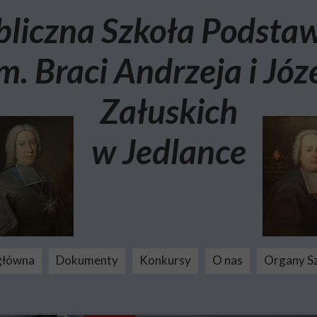
bliczna Szkoła Podst
m. Braci Andrzeja i Józ
Załuskich
w Jedlance
główna
Dokumenty
Konkursy
O nas
Organy S