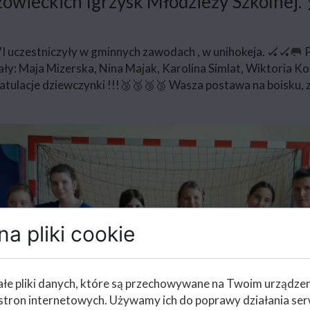
wieckich Igrzysk Młodzieży Szkolnej.
V i VI uczestniczyły w gminnych zawodach , w unihokeja. 🏑🏑
y: Maja Mizerska, Nina Majak, Karolina Simlat, Wiktoria Koś
tulacje dziewczynki !!!🥉🥉🥉🥉 Wasza postawa na boisku, 
a pliki cookie
łe pliki danych, które są przechowywane na Twoim urządze
stron internetowych. Używamy ich do poprawy działania ser