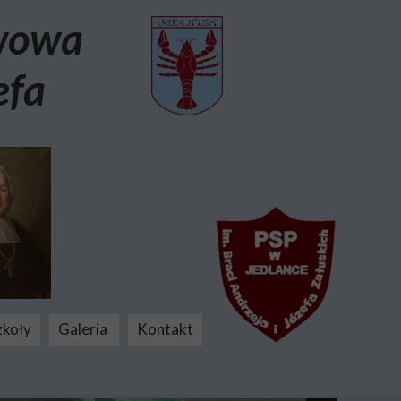
awowa
efa
zkoły
Galeria
Kontakt