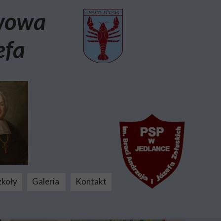
awowa
efa
zkoły
Galeria
Kontakt