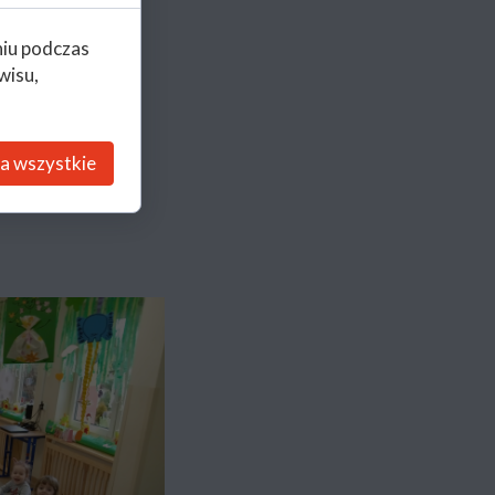
niu podczas
wisu,
a wszystkie