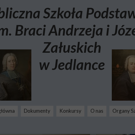
bliczna Szkoła Podst
m. Braci Andrzeja i Józ
Załuskich
w Jedlance
główna
Dokumenty
Konkursy
O nas
Organy S