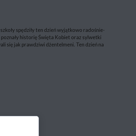
 szkoły spędziły ten dzień wyjątkowo radośnie-
 poznały historię Święta Kobiet oraz sylwetki
li się jak prawdziwi dżentelmeni. Ten dzień na