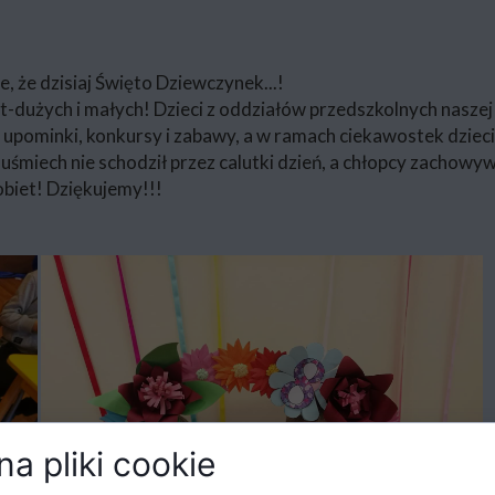
, że dzisiaj Święto Dziewczynek...!
-dużych i małych! Dzieci z oddziałów przedszkolnych naszej
 upominki, konkursy i zabawy, a w ramach ciekawostek dzieci
śmiech nie schodził przez calutki dzień, a chłopcy zachowywa
biet! Dziękujemy!!!
a pliki cookie