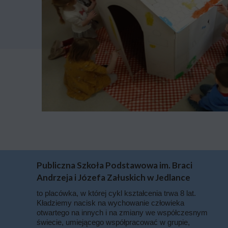
Publiczna Szkoła Podstawowa im. Braci
Andrzeja i Józefa Załuskich w Jedlance
to placówka, w której cykl kształcenia trwa 8 lat.
Kładziemy nacisk na wychowanie człowieka
otwartego na innych i na zmiany we współczesnym
świecie, umiejącego współpracować w grupie,