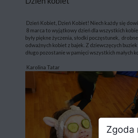
Dzień kobiet
Dzień Kobiet, Dzień Kobiet! Niech każdy się dowie
8 marca to wyjątkowy dzień dla wszystkich kobiet
były piękne życzenia, słodki poczęstunek, drobne
odważnych kobiet z bajek. Z dziewczęcych buziek u
długo pozostanie w pamięci wszystkich małych ko
Karolina Tatar
Zgoda n