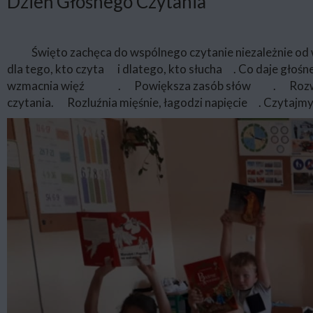
Dzień Głośnego Czytania
Święto zachęca do wspólnego czytanie niezależnie od wi
dla tego, kto czyta
i dlatego, kto słucha
. Co daje głośn
wzmacnia więź
.
Powiększa zasób słów
.
Rozw
czytania.
Rozluźnia mięśnie, łagodzi napięcie
. Czytajmy