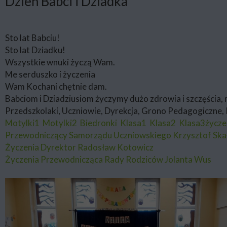
Dzień Babci i Dziadka
Sto lat Babciu!
Sto lat Dziadku!
Wszystkie wnuki życzą Wam.
Me serduszko i życzenia
Wam Kochani chętnie dam.
Babciom i Dziadziusiom życzymy dużo zdrowia i szczęścia, m
Przedszkolaki, Uczniowie, Dyrekcja, Grono Pedagogiczne,
Motylki1
Motylki2
Biedronki
Klasa1
Klasa2
Klasa3życze
Przewodniczący Samorządu Uczniowskiego Krzysztof Ska
Życzenia Dyrektor Radosław Kotowicz
Życzenia Przewodnicząca Rady Rodziców Jolanta Wus