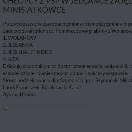
CHŁOPCY Z PSP W JEDLANCE ZAJĘ
MINISIATKÓWCE
Po zwycięstwie w zawodach gminnych i międzygminnych przys
zadecydował jeden set. Pomimo, że wygraliśmy z Wolanowe
1. WOLANÓW
2. JEDLANKA
3. JEDLNIA LETNISKO
4. IŁŻA
Dziękuję zawodnikom za dostarczone emocje, wolę walki, cię
w małej szkole również można odnosić sukcesy w sporcie.
Słowa podziękowania dla: Szymański Igor, Szymański Mikołaj
Lutek Franciszek, Rączkowski Karol.
Ryszard Dziura