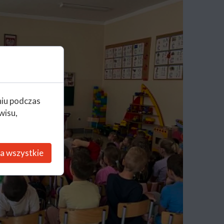
niu podczas
wisu,
a wszystkie