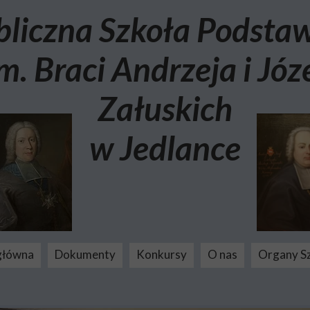
bliczna Szkoła Podst
m. Braci Andrzeja i Józ
Załuskich
w Jedlance
główna
Dokumenty
Konkursy
O nas
Organy S