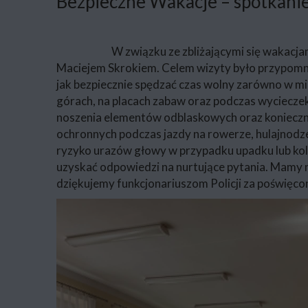
Bezpieczne Wakacje – spotkanie
W związku ze zbliżającymi się wakacjam
Maciejem Skrokiem. Celem wizyty było przypomnie
jak bezpiecznie spędzać czas wolny zarówno w m
górach, na placach zabaw oraz podczas wyciecz
noszenia elementów odblaskowych oraz koniecznoś
ochronnych podczas jazdy na rowerze, hulajnodz
ryzyko urazów głowy w przypadku upadku lub koliz
uzyskać odpowiedzi na nurtujące pytania. Mamy 
dziękujemy funkcjonariuszom Policji za poświęco