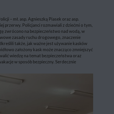
licji – mł. asp. Agnieszką Piasek oraz asp.
przerwy. Policjanci rozmawiali z dziećmi o tym,
wagę zwrócono na bezpieczeństwo nad wodą, w
tawowe zasady ruchu drogowego, znaczenie
reślili także, jak ważne jest używanie kasków
awidłowo założony kask może znacząco zmniejszyć
trwalić wiedzę na temat bezpieczeństwa oraz
wakacje w sposób bezpieczny. Serdecznie