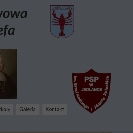
awowa
efa
zkoły
Galeria
Kontakt