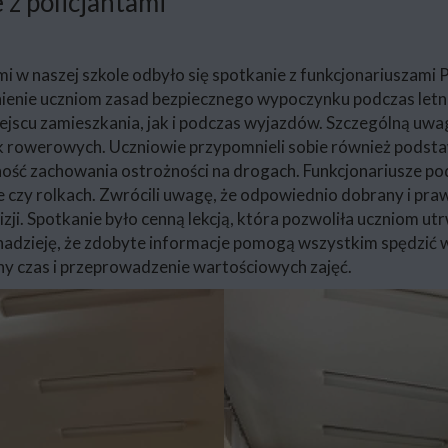
 z policjantami
i w naszej szkole odbyło się spotkanie z funkcjonariuszami Po
nie uczniom zasad bezpiecznego wypoczynku podczas letniej 
iejscu zamieszkania, jak i podczas wyjazdów. Szczególną u
ek rowerowych. Uczniowie przypomnieli sobie również pods
ć zachowania ostrożności na drogach. Funkcjonariusze podk
e czy rolkach. Zwrócili uwagę, że odpowiednio dobrany i pr
ji. Spotkanie było cenną lekcją, która pozwoliła uczniom u
nadzieję, że zdobyte informacje pomogą wszystkim spędzić 
ny czas i przeprowadzenie wartościowych zajęć.