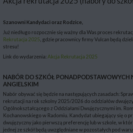
Akcja rekrutacja 2025 (nabory do szkó
Szanowni Kandydaci oraz Rodzice,
Już niedługo rozpocznie się ważny dla Was proces rekrut
Rekrutacja 2025
, gdzie pracownicy firmy Vulcan będą dzi
stresu!
Link do wydarzenia:
Akcja Rekrutacja 2025
NABÓR DO SZKÓŁ PONADPODSTAWOWYCH NA
ANGIELSKIM
Nabór obywać się będzie na następujących zasadach: Spr
rekrutacji na rok szkolny 2025/2026 do oddziałów dwujęzy
Ogólnokształcącego z Oddziałami Dwujęzycznymi im. Romu
Kochanowskiego w Radomiu. Kandydat ubiegający się o prz
dwujęzyczny jako pierwszą preferencję lub w szkole, w któr
jednej ze szkół będą uwzględniane w pozostałych pod warunk