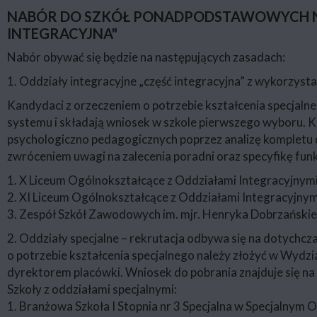
NABÓR DO SZKÓŁ PONADPODSTAWOWYCH NA
INTEGRACYJNA"
​Nabór obywać się będzie na następujących zasadach:
1. Oddziały integracyjne „część integracyjna” z wykorzy
Kandydaci z orzeczeniem o potrzebie kształcenia specjalneg
systemu i składają wniosek w szkole pierwszego wyboru. K
psychologiczno pedagogicznych poprzez analizę kompletu 
zwróceniem uwagi na zalecenia poradni oraz specyfikę fun
1. X Liceum Ogólnokształcące z Oddziałami Integracyjnym
2. XI Liceum Ogólnokształcące z Oddziałami Integracyjnymi
3. Zespół Szkół Zawodowych im. mjr. Henryka Dobrzański
2. Oddziały specjalne – rekrutacja odbywa się na dotych
o potrzebie kształcenia specjalnego należy złożyć w Wydzi
dyrektorem placówki. Wniosek do pobrania znajduje się 
Szkoły z oddziałami specjalnymi:
1. Branżowa Szkoła I Stopnia nr 3 Specjalna w Specjalny