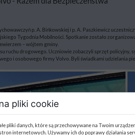
Volvo - Razem dla Bezpieczeństwa”
wychowawczyń p. A. Bińkowskiej i p. A. Paszkiewicz uczestniczyl
skiego Tygodnia Mobilności. Spotkanie zostało zorganizo
ewierzem – wójtem gminy.
esu ruchu drogowego. Uczniowie zobaczyli sprzęt policyjny
wego i osobowego firmy Volvo. Byli świadkami udzielania p
a pliki cookie
łe pliki danych, które są przechowywane na Twoim urządze
stron internetowych. Używamy ich do poprawy działania ser