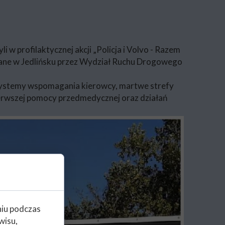
i w profilaktycznej akcji „Policja i Volvo - Razem
wane w Jedlińsku przez Wydział Ruchu Drogowego
, systemy wspomagania kierowcy, martwe strefy
ierwszej pomocy przedmedycznej oraz działań
niu podczas
wisu,