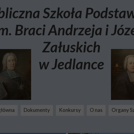
bliczna Szkoła Podst
m. Braci Andrzeja i Józ
Załuskich
w Jedlance
główna
Dokumenty
Konkursy
O nas
Organy S