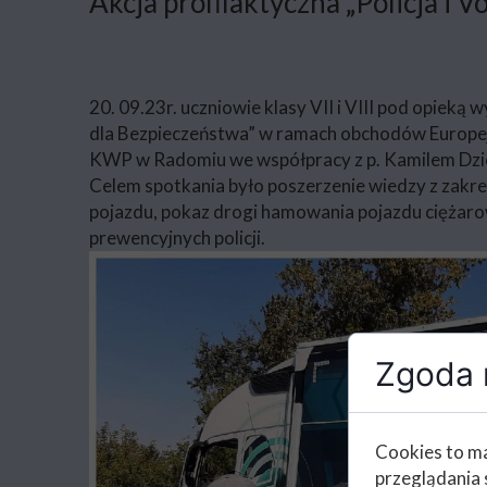
Akcja profilaktyczna „Policja i 
20. 09.23r. uczniowie klasy VII i VIII pod opieką 
dla Bezpieczeństwa” w ramach obchodów Europej
KWP w Radomiu we współpracy z p. Kamilem Dzi
Celem spotkania było poszerzenie wiedzy z zakr
pojazdu, pokaz drogi hamowania pojazdu ciężaro
prewencyjnych policji.
Zgoda n
Cookies to ma
przeglądania 