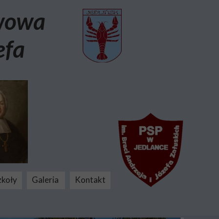
awowa
efa
zkoły
Galeria
Kontakt