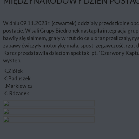
​​​​​​​MIĘDZYNARODOWY DZIEŃ POSTA
W dniu 09.11.2023r. (czwartek) oddziały przedszkolne ob
postacie. W sali Grupy Biedronek nastąpiła integracja gru
bawiły się slaimem, grały w rzut do celu oraz przeliczaly, r
zabawy ćwiczyły motorykę mała, spostrzegawczość, rzut do
Karcz przedstawiła dzieciom spektakl pt. "Czerwony Kaptu
występ.
K.Ziółek
K.Paduszek
I.Markiewicz
K. Rdzanek